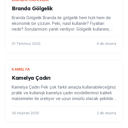
Branda Gölgelik
Branda Gölgelik Branda ile gölgelik hem hızlı hem de
ekonomik bir çözüm. Peki, nasıl kullanılır? Fiyatları
nedir? Sorularınızın yanıtı veriliyor. Gölgelik kullanımı;
açık olan alanların gölgelendirilmesi açısından
avantajlıdır. Bunun için direkt olarak branda gölgelik
01 Temmuz 2020
4 dk okuma
önerilir. Hem pratik bir çözüm…
KAMELYA
Kamelya Çadırı
Kamelya Çadırı Pek çok farklı amaçla kullanabileceğiniz
pratik ve kullanışlı kamelya çadırı modellerimizi kaliteli
malzemeler ile üretiyor ve uzun ömürlü olacak şekilde
ekonomik fiyatlar ile sunuyoruz. Kamelya Çadırı Nedir?
Günlük hayatta sık kullanılan çadır modellerinden olan
30 Haziran 2020
2 dk okuma
kamelya çadırı genell…