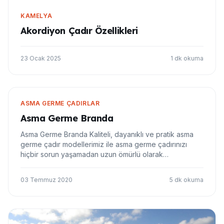
KAMELYA
Akordiyon Çadır Özellikleri
23 Ocak 2025
1 dk okuma
ASMA GERME ÇADIRLAR
Asma Germe Branda
Asma Germe Branda Kaliteli, dayanıklı ve pratik asma
germe çadır modellerimiz ile asma germe çadırınızı
hiçbir sorun yaşamadan uzun ömürlü olarak
kullanabilirsiniz. Asma Germe Branda Nedir? Branda
modelleri arasında asma germe branda bir alanın
03 Temmuz 2020
5 dk okuma
üstünü kapatmak için kullanılan çadır modelleridir. Bu…