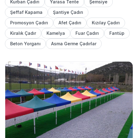
Kurban Çadırı
Yarasa Tente
Şemsiye
Şeffaf Kapama
Şantiye Çadırı
Promosyon Çadırı
Afet Çadırı
Kızılay Çadırı
Kiralık Çadır
Kamelya
Fuar Çadırı
Fantüp
Beton Yorganı
Asma Germe Çadırlar