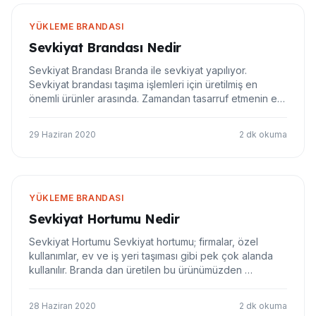
YÜKLEME BRANDASI
Sevkiyat Brandası Nedir
Sevkiyat Brandası Branda ile sevkiyat yapılıyor.
Sevkiyat brandası taşıma işlemleri için üretilmiş en
önemli ürünler arasında. Zamandan tasarruf etmenin en
güzel yolu. Zamandan tasarruf etmek ve güvenlikten
ödün vermemek için branda kullanılmalı… Sevkiyat
29 Haziran 2020
2 dk okuma
Brandası Kullanmak Herhangi bir ürünün bir y…
YÜKLEME BRANDASI
Sevkiyat Hortumu Nedir
Sevkiyat Hortumu Sevkiyat hortumu; firmalar, özel
kullanımlar, ev ve iş yeri taşıması gibi pek çok alanda
kullanılır. Branda dan üretilen bu ürünümüzden
yararlanabilirsiniz. Sevkiyat Hortumu Çeşitleri Sevkiyat
için kullanılacak olan hortumlarda malzemeler
28 Haziran 2020
2 dk okuma
çeşitleniyor. Sevkiyat hortumu için kullanı…