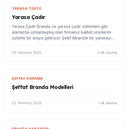
YARASA TENTE
Yarasa Çadır
Yarasa Çadır Branda ve yarasa çadır sistemleri gibi
alanlarda uzmanlaşmış olan firmamız kaliteli ürünlerini
sizlerle bir araya getiriyor. Şekil itibariyle bir yarasayı
anımsatan yarasa çadırı modelleri mekanlara görsel bir
güzellik sunuyor. Yarasa çadır sistemleri her mekana
02 Temmuz 2020
4 dk okuma
özgü şekilde üretilebili…
ŞEFFAF KAPAMA
Şeffaf Branda Modelleri
02 Temmuz 2020
1 dk okuma
BRANDA HAKKINDA