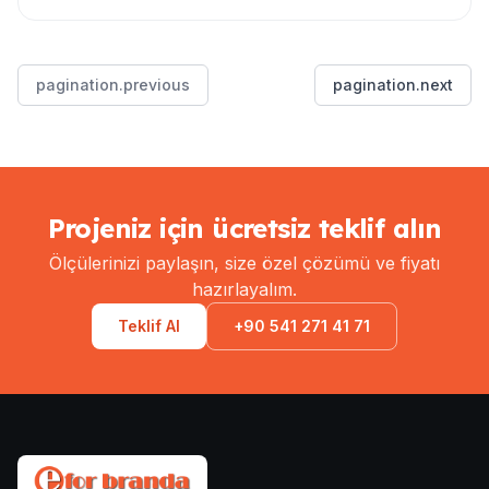
pagination.previous
pagination.next
Projeniz için ücretsiz teklif alın
Ölçülerinizi paylaşın, size özel çözümü ve fiyatı
hazırlayalım.
Teklif Al
+90 541 271 41 71