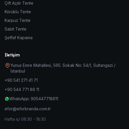
Çift Açılır Tente
Körüklü Tente
Karpuz Tente
Sabit Tente
Şeffaf Kapama
İletişim
Yunus Emre Mahallesi, 565. Sokak No: 54/1, Sultangazi /
İstanbul
+90 541 271 41 71
+90 544 771 86 11
WhatsApp: 905447718611
efor@eforbranda.com.tr
Hafta içi 08:30 - 18:30